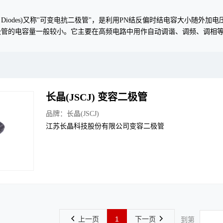
ctor Diodes)又称"可变电抗二极管"，是利用PN结反偏时结电容大
极管的电容量一般较小。它主要在高频电路中用作自动调谐、调频、调相
长晶(JSCJ) 变容二极管
品牌：
长晶(JSCJ)
江苏长晶科技股份有限公司变容二极管
上一页
1
下一页
到第