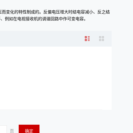
小随外加电压而变化的特性制成的。反偏电压增大时结电容减小、反之结
等、例如在电视接收机的调谐回路中作可变电容。
页
确定