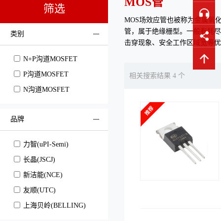
MOS管
筛选
MOS场效应管也被称为金属氧化物半导体场
管，属于绝缘栅型。一般有耗尽
类别
击穿现象、安全工作区域宽等优
N+P沟道MOSFET
P沟道MOSFET
相关搜索结果 4 个
N沟道MOSFET
品牌
力智(uPI-Semi)
长晶(JSCJ)
新洁能(NCE)
友顺(UTC)
上海贝岭(BELLING)