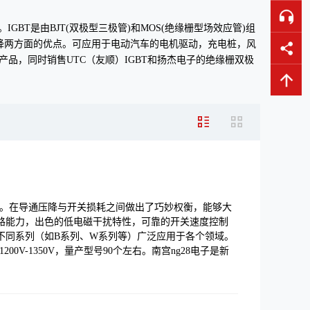
要的功率器件。IGBT是由BJT(双极型三极管)和MOS(绝缘栅型场效应管)组
压降两方面的优点。可应用于电动汽车的电机驱动，充电桩，风
T产品，同时销售UTC（友顺）IGBT和扬杰电子的绝缘栅双极
品。在导通压降与开关损耗之间做出了巧妙权衡，能够大
路能力，出色的低电磁干扰特性，可靠的开关速度控制
不同系列（如B系列、W系列等）广泛应用于各个领域。
1200V-1350V，量产型号90个左右。南宫ng28电子是新