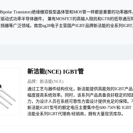
ed Gate Bipolar Transistor)绝缘栅双极型晶体管和MOS管一样都是重
驱动式功率半导体器件， 兼有MOSFET的高输入阻抗和GTR的低导通
频器等广泛领域。南宫ng28电子主营国产IGBT品牌新洁能的全系列IGB
新洁能(NCE) IGBT管
品牌：
新洁能(NCE)
通过工艺与器件结构优化，新洁能提供高能效的IGBT产
幅度提高系统效率。同时，该系列产品具备良好稳定的短
力，为设计人员在系统可靠性方面设计提供充足的保障。
新洁能IGBT型号的额定电压主要集中在600-750V和 IGBT 
洁能全系列IGBT代理商/经销商，拥有大量现货库存。