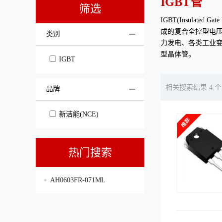
IGBT管
筛选
IGBT(Insulat
成的复合全控型电压
类别
力发电、各类工业变
型晶体管。
IGBT
相关搜索结果 4 个
品牌
新洁能(NCE)
热门搜索
AH0603FR-071ML