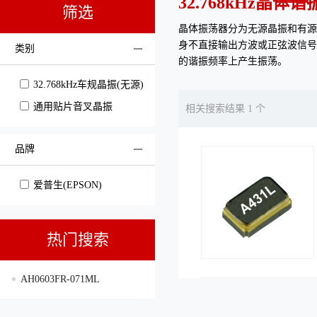
32.768kHz晶体
筛选
晶体振荡器分为无源晶振和有源晶
身不直接输出方波或正弦波信号
类别
的谐振频率上产生振荡。
32.768kHz车规晶振(无源)
通用贴片音叉晶振
相关搜索结果 1 个
品牌
爱普生(EPSON)
热门搜索
AH0603FR-071ML