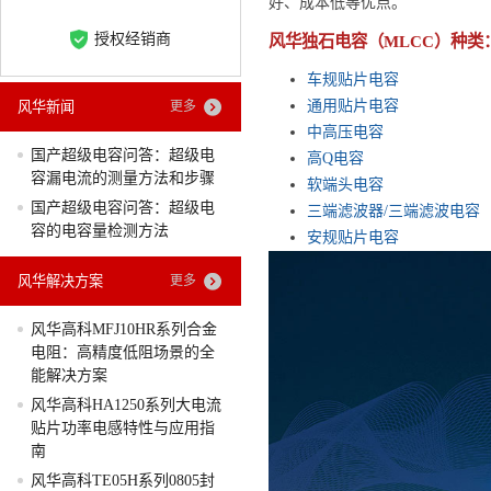
好、成本低等优点。
授权经销商
风华独石电容（MLCC）种类
车规贴片电容
通用贴片电容
风华新闻
更多
中高压电容
国产超级电容问答：超级电
高Q电容
容漏电流的测量方法和步骤
软端头电容
国产超级电容问答：超级电
三端滤波器/三端滤波电容
容的电容量检测方法
安规贴片电容
风华解决方案
更多
风华高科MFJ10HR系列合金
电阻：高精度低阻场景的全
能解决方案
风华高科HA1250系列大电流
贴片功率电感特性与应用指
南
风华高科TE05H系列0805封