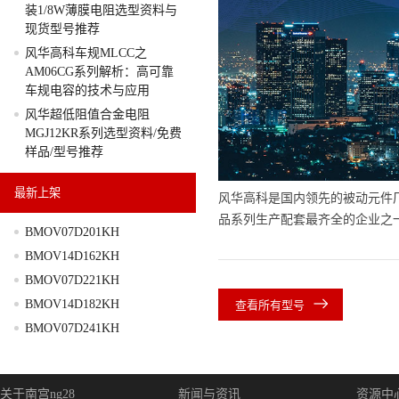
装1/8W薄膜电阻选型资料与
现货型号推荐
风华高科车规MLCC之
AM06CG系列解析：高可靠
车规电容的技术与应用
风华超低阻值合金电阻
MGJ12KR系列选型资料/免费
样品/型号推荐
最新上架
风华高科是国内领先的被动元件
品系列生产配套最齐全的企业之
BMOV07D201KH
BMOV14D162KH
BMOV07D221KH
BMOV14D182KH
查看所有型号
BMOV07D241KH
关于南宫ng28
新闻与资讯
资源中