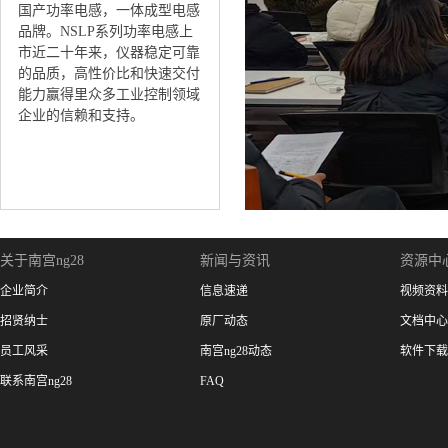
国产功率电感，一体成型电感
品牌。NSLP系列功率电感上
市近二十年来，仪器稳定可靠
的品质，高性价比和快速交付
能力赢得里众多工业控制领域
企业的信赖和支持。
关于南宫ng28
新闻与资讯
资源中
企业简介
信息速递
视频资料
招贤纳士
原厂动态
文档中心
员工风采
南宫ng28动态
软件下载
联系南宫ng28
FAQ